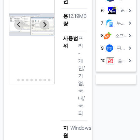
전
6
nERP
용
12.19MB
량
7
누리아 계산기
8
소프트캐럿Lite(무료ERP)
사용범
프
위
리
9
판매박사ACE
-
개
10
솔계약서
인/
기
업,
국
내/
국
외
지
Windows
원