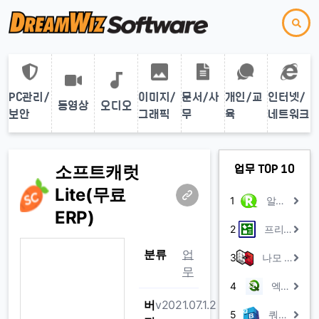
PC관리/
이미지/
문서/사
개인/교
인터넷/
동영상
오디오
보안
그래픽
무
육
네트워크
소프트캐럿
업무 TOP 10
Lite(무료
1
알찬회계장부
ERP)
2
프리드로우 피오피
분류
업
3
나모 웹에디터 2008 평가판
무
4
엑셀Q
버
v2021.07.1.2
5
쿼리박스