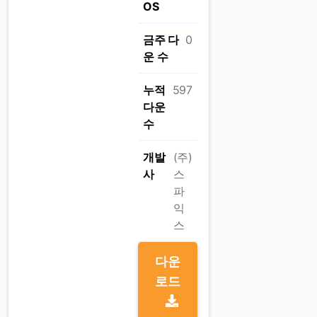
OS
금주 다
0
운 수
누적
597
다운
수
개발
(주)
사
스
파
익
스
다운
로드