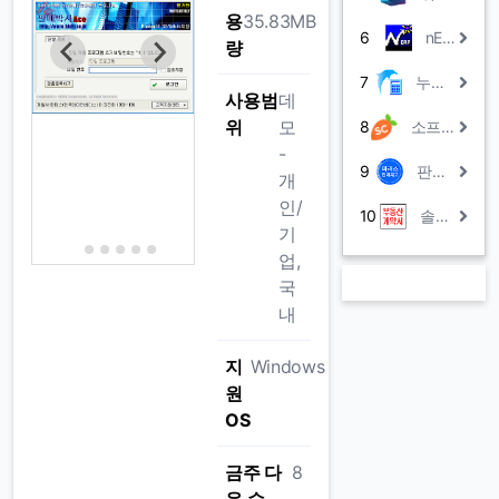
용
35.83MB
6
nERP
량
7
누리아 계산기
사용범
데
위
모
8
소프트캐럿Lite(무료ERP)
-
9
판매박사ACE
개
인/
10
솔계약서
기
업,
국
내
지
Windows
원
OS
금주 다
8