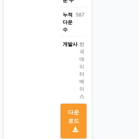
운 수
누적
587
다운
수
개발사
한
국
데
이
터
베
이
스
다운
로드