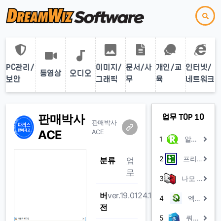
PC관리/
이미지/
문서/사
개인/교
인터넷/
동영상
오디오
보안
그래픽
무
육
네트워크
판매박사
업무 TOP 10
판매박사
ACE
ACE
1
알찬회계장부
2
프리드로우 피오피
분류
업
무
3
나모 웹에디터 2008 평가판
버
ver.19.0124.1
4
엑셀Q
전
5
쿼리박스