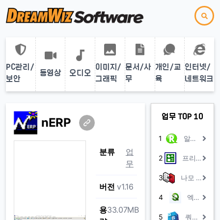
PC관리/
이미지/
문서/사
개인/교
인터넷/
동영상
오디오
보안
그래픽
무
육
네트워크
업무 TOP 10
nERP
1
알찬회계장부
분류
업
2
프리드로우 피오피
무
3
나모 웹에디터 2008 평가판
버전
v1.16
4
엑셀Q
용
33.07MB
5
쿼리박스