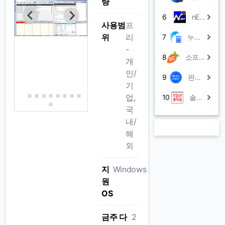
량
6
nERP
사용범
프
위
리
7
누리아 계산기
-
8
소프트캐럿Lite(무료ERP)
개
인/
9
판매박사ACE
기
업,
10
솔계약서
국
내/
해
외
지
Windows
원
OS
금주 다
2