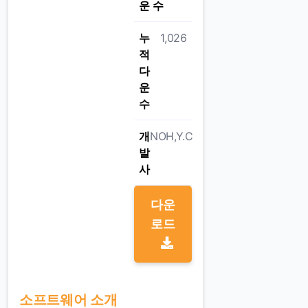
운 수
누
1,026
적
다
운
수
개
NOH,Y.C
발
사
다운
로드
소프트웨어 소개