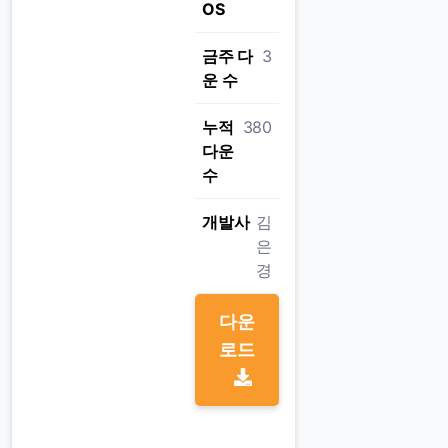
OS
금주 다
3
운 수
누적
380
다운
수
개발사
김
은
경
다운
로드