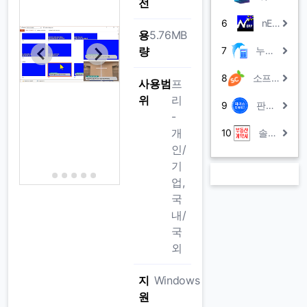
전
6
nERP
용
5.76MB
량
7
누리아 계산기
8
소프트캐럿Lite(무료ERP)
사용범
프
위
리
9
판매박사ACE
-
개
10
솔계약서
인/
기
업,
국
내/
국
외
지
Windows
원