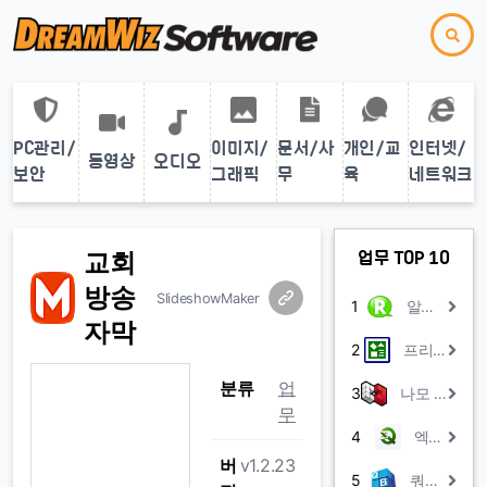
PC관리/
이미지/
문서/사
개인/교
인터넷/
동영상
오디오
보안
그래픽
무
육
네트워크
교회
업무 TOP 10
방송
SlideshowMaker
1
알찬회계장부
자막
2
프리드로우 피오피
분류
업
3
나모 웹에디터 2008 평가판
무
4
엑셀Q
버
v1.2.23
5
쿼리박스