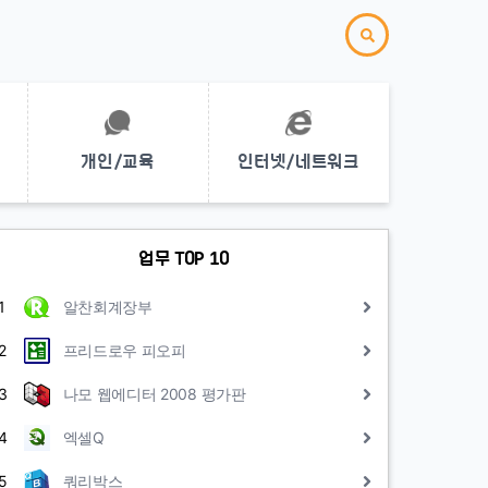
개인/교육
인터넷/네트워크
업무 TOP 10
1
알찬회계장부
2
프리드로우 피오피
3
나모 웹에디터 2008 평가판
4
엑셀Q
5
쿼리박스