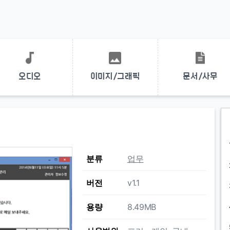
오디오
이미지/그래픽
문서/사무
분류
업무
버전
v1.1
용량
8.49MB