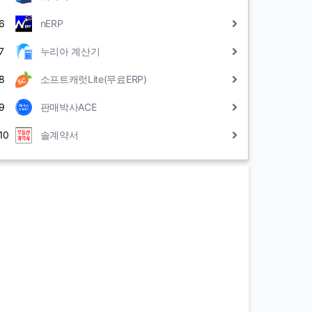
6
nERP
7
누리아 계산기
8
소프트캐럿Lite(무료ERP)
9
판매박사ACE
10
솔계약서