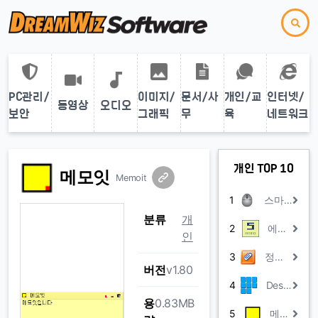
PC관리/
이미지/
문서/사
개인/교
인터넷/
동영상
오디오
보안
그래픽
무
육
네트워크
개인 TOP 10
메모잇
Memoit
1
스마트 오토클릭
분류
개
2
에스메모
인
3
정음 메모패드
버전
v1.80
4
DesktopCal
용
0.83MB
5
메모잇