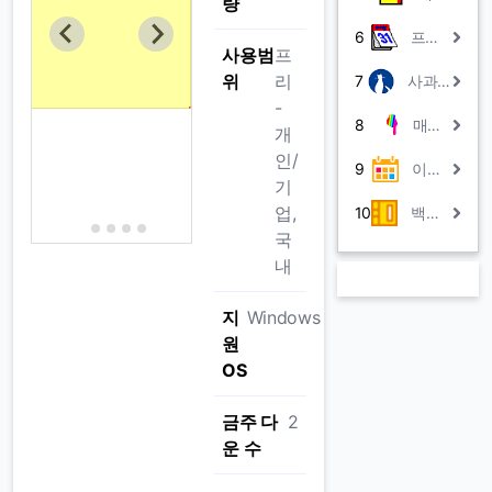
량
6
프리스케줄러
사용범
프
위
리
7
사과나무 다이어리
-
8
매크로999
개
인/
9
이지플래너
기
업,
10
백송성명학회 전자동 작명프로그램
국
내
지
Windows
원
OS
금주 다
2
운 수