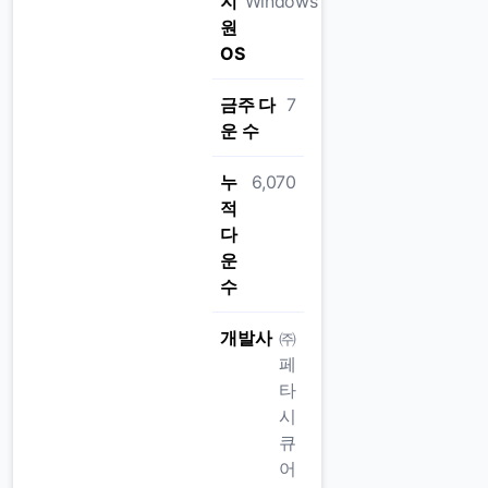
지
Windows
원
OS
금주 다
7
운 수
누
6,070
적
다
운
수
개발사
㈜
페
타
시
큐
어