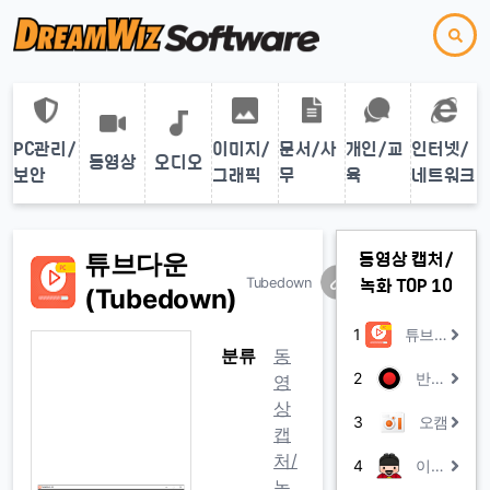
PC관리/
이미지/
문서/사
개인/교
인터넷/
동영상
오디오
보안
그래픽
무
육
네트워크
튜브다운
동영상 캡처/
Tubedown
녹화 TOP 10
(Tubedown)
1
튜브다운 (Tubedown)
분류
동
2
반디캠
영
상
3
오캠
캡
처/
4
이도캠
녹