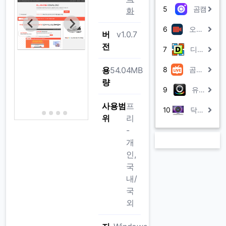
5
곰캠
화
6
오픈 레코더
버
v1.0.7
전
7
디스코더
용
54.04MB
8
곰스튜디오
량
9
유캠 7
사용범
프
10
닥터캡쳐
위
리
-
개
인,
국
내/
국
외