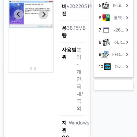
5
K-Lite Mega Codec Pack
버
v20220514
전
6
코덱박사 슈퍼코덱
용
38.15MB
7
x264 Video Codec
량
8
K-Lite Codec Pack
사용범
프
9
FFDShow MPEG-4 Video Decoder
위
리
-
10
DivX Player
개
인,
국
내/
국
외
지
Windows
원