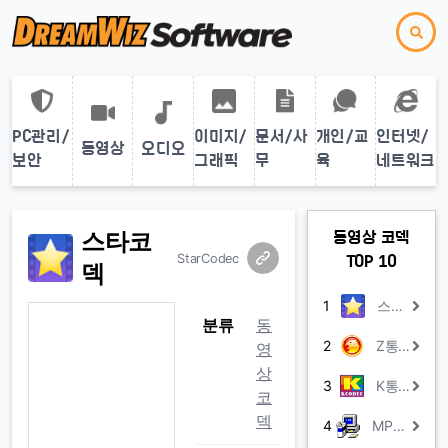
PC관리/
이미지/
문서/사
개인/교
인터넷/
동영상
오디오
보안
그래픽
무
육
네트워크
스타코
동영상 코덱
StarCodec
TOP 10
덱
1
스타코덱
분류
동
2
Z통합코덱
영
상
3
K통합코덱
코
덱
4
MPEG-2 Codec