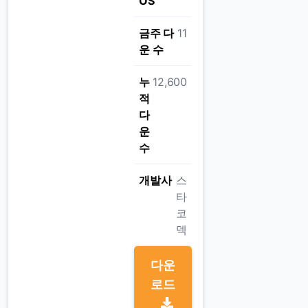
OS
금주 다
11
운 수
누
12,600
적
다
운
수
개발사
스
타
코
덱
다운
로드