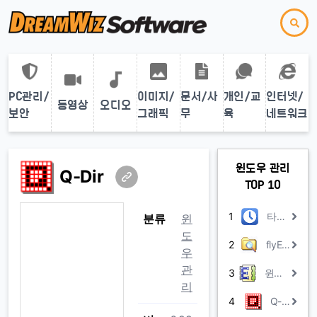
PC관리/
이미지/
문서/사
개인/교
인터넷/
동영상
오디오
보안
그래픽
무
육
네트워크
윈도우 관리
Q-Dir
TOP 10
1
타임가드
분류
윈
도
2
flyExplorer
우
관
3
윈도우자장가
리
4
Q-Dir