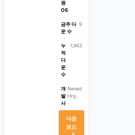
원
OS
금주 다
9
운 수
누
1,943
적
다
운
수
개
Nenad
발
Hrg
사
다운
로드