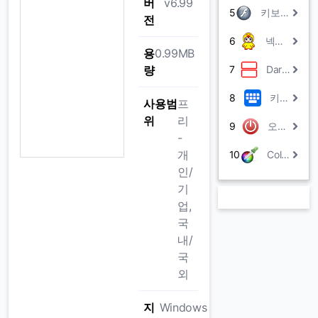
버
v6.99
5
키보드 테스트 프로그램 by 아리엘
전
6
넥스트모니터
용
0.99MB
량
7
DarkNamer
8
키트윅
사용범
프
위
리
9
오토오프
-
개
10
Color Cop
인/
기
업,
국
내/
국
외
지
Windows