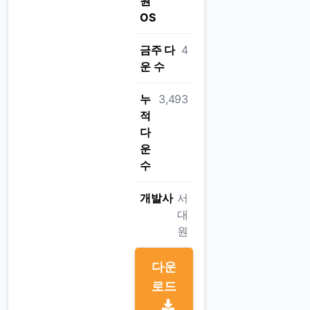
원
OS
금주 다
4
운 수
누
3,493
적
다
운
수
개발사
서
대
원
다운
로드