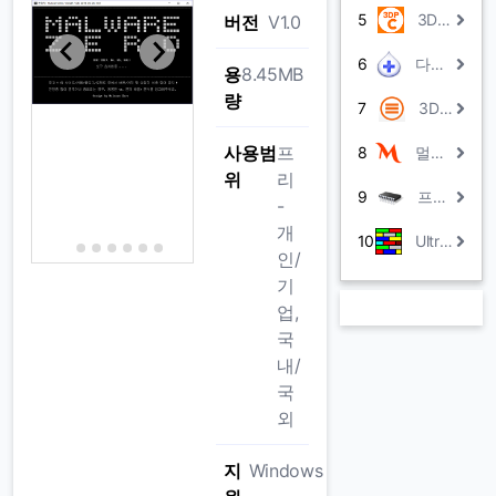
5
3DP Chip
버전
V1.0
6
다음 클리너
용
8.45MB
량
7
3DMark
사용범
프
8
멀웨어 제로
위
리
9
프리Mmr
-
개
10
UltraDefrag
인/
기
업,
국
내/
국
외
지
Windows