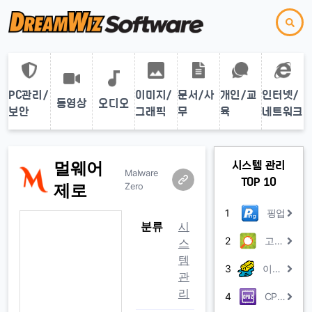
PC관리/
이미지/
문서/사
개인/교
인터넷/
동영상
오디오
보안
그래픽
무
육
네트워크
멀웨어
시스템 관리
Malware
TOP 10
제로
Zero
1
핑업
분류
시
2
고클린
스
템
3
이지클린
관
리
4
CPU-Z