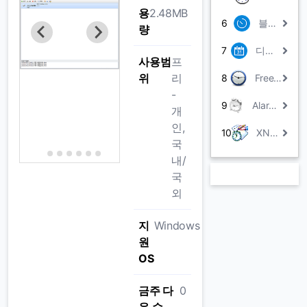
용
2.48MB
6
블루워치
량
7
디데이 카운트
사용범
프
위
리
8
Free Alarm Clock
-
9
Alarm Clock by Arvin Soft
개
인,
10
XNote Timer
국
내/
국
외
지
Windows
원
OS
금주 다
0