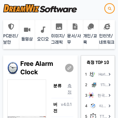
PC관리/
이미지/
문서/사
개인/교
인터넷/
동영상
오디오
보안
그래픽
무
육
네트워크
Free Alarm
측정 TOP 10
Clock
1
Horloger x64
2
1Time
분류
측
정
3
한국 표준 시간 UTCk
버
v4.0.1
4
타임체크
전
5
TTclock