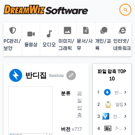
PC관리/
이미지/
문서/사
개인/교
인터넷/
동영상
오디오
보안
그래픽
무
육
네트워크
파일 압축 TOP
반디집
Bandizip
10
1
반디집
분류
파
일
2
알집
압
축
3
안랩 V3 Zip
4
7-Zip
버전
v7.17