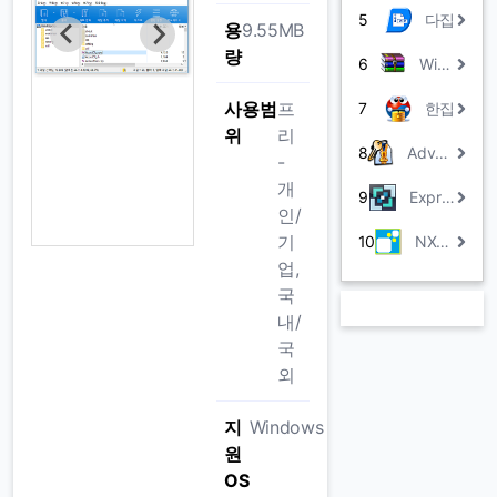
5
다집
용
9.55MB
량
6
WinRAR
사용범
프
7
한집
위
리
8
Advanced Archive Password Recovery
-
개
9
Express Zip 파일 압축기
인/
기
10
NXPowerLite
업,
국
내/
국
외
지
Windows
원
OS