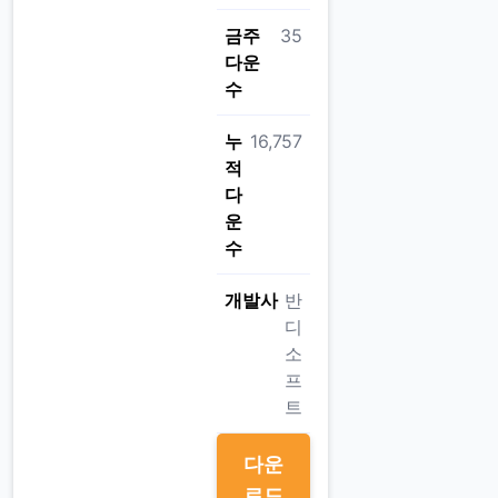
금주
35
다운
수
누
16,757
적
다
운
수
개발사
반
디
소
프
트
다운
로드