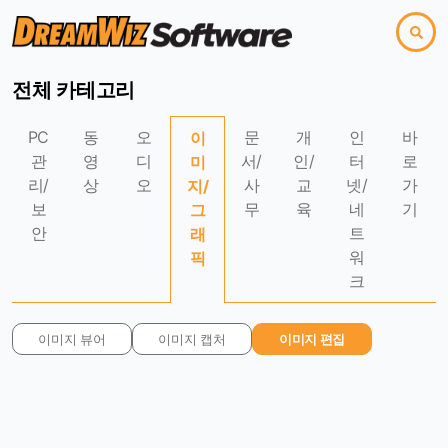
전체 카테고리
PC
동
오
문
개
인
바
이
관
영
디
서/
인/
터
로
미
리/
상
오
사
교
넷/
가
지/
보
무
육
네
기
그
안
트
래
워
픽
크
이미지 뷰어
이미지 캡처
이미지 편집